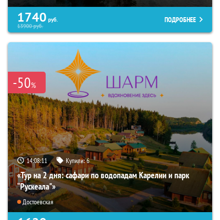
1740
ПОДРОБНЕЕ
руб.
13900
руб.
-50
%
14:08:10
Купили:
6
«Тур на 2 дня: сафари по водопадам Карелии и парк
“Рускеала"»
Достоевская