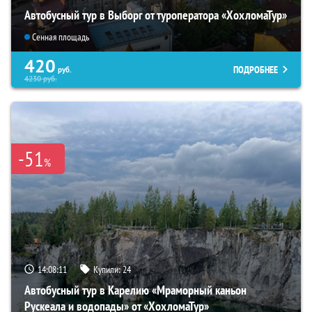
Автобусный тур в Выборг от туроператора «ХохломаТур»
Сенная площадь
420
ПОДРОБНЕЕ
руб.
4230
руб.
-51
%
14:08:10
Купили:
24
Автобусный тур в Карелию «Мраморный каньон
Рускеала и водопады» от «ХохломаТур»