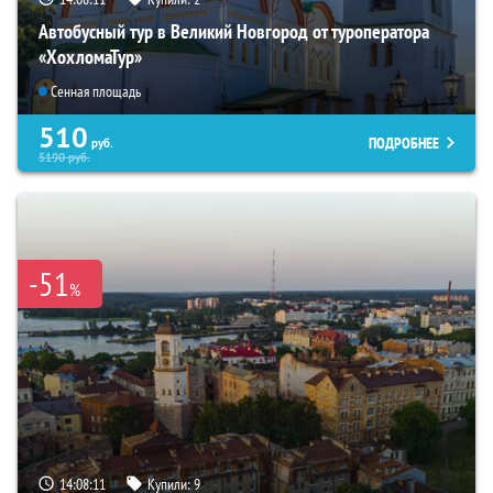
Автобусный тур в Великий Новгород от туроператора
«ХохломаТур»
Сенная площадь
510
ПОДРОБНЕЕ
руб.
5190
руб.
-51
%
14:08:10
Купили:
9