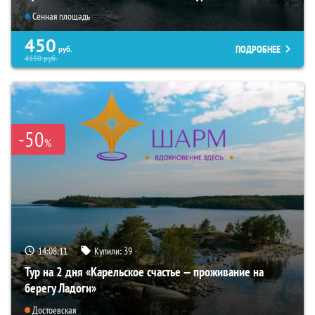
Сенная площадь
450
ПОДРОБНЕЕ
руб.
4550
руб.
-50
%
14:08:10
Купили:
39
Тур на 2 дня «Карельское счастье — проживание на
берегу Ладоги»
Достоевская