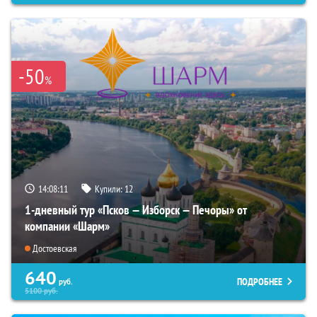
-50
%
14:08:10
Купили:
12
1-дневный тур «Псков — Изборск — Печоры» от
компании «Шарм»
Достоевская
640
ПОДРОБНЕЕ
руб.
5100
руб.