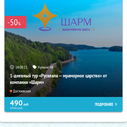
-50
%
14:08:10
Купили:
48
1-дневный тур «Рускеала — мраморное царство» от
компании «Шарм»
Достоевская
490
ПОДРОБНЕЕ
руб.
3900
руб.