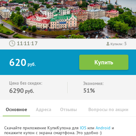
5
:
:
Купили:
620
руб.
Цена без скидки:
Экономия:
6290
51%
руб.
Основное
Адреса
Отзывы
Вопросы по акции
Скачайте приложение КупиКупона для
IOS
или
Android
и
покажите купон с экрана смартфона. Это удобно :)