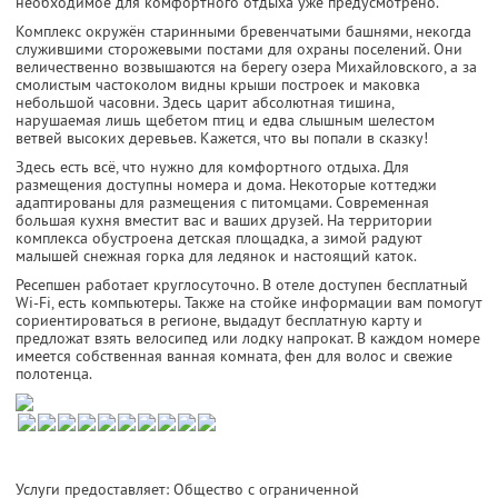
необходимое для комфортного отдыха уже предусмотрено.
Комплекс окружён старинными бревенчатыми башнями, некогда
служившими сторожевыми постами для охраны поселений. Они
величественно возвышаются на берегу озера Михайловского, а за
смолистым частоколом видны крыши построек и маковка
небольшой часовни. Здесь царит абсолютная тишина,
нарушаемая лишь щебетом птиц и едва слышным шелестом
ветвей высоких деревьев. Кажется, что вы попали в сказку!
Здесь есть всё, что нужно для комфортного отдыха. Для
размещения доступны номера и дома. Некоторые коттеджи
адаптированы для размещения с питомцами. Современная
большая кухня вместит вас и ваших друзей. На территории
комплекса обустроена детская площадка, а зимой радуют
малышей снежная горка для ледянок и настоящий каток.
Ресепшен работает круглосуточно. В отеле доступен бесплатный
Wi-Fi, есть компьютеры. Также на стойке информации вам помогут
сориентироваться в регионе, выдадут бесплатную карту и
предложат взять велосипед или лодку напрокат. В каждом номере
имеется собственная ванная комната, фен для волос и свежие
полотенца.
Услуги предоставляет: Общество с ограниченной