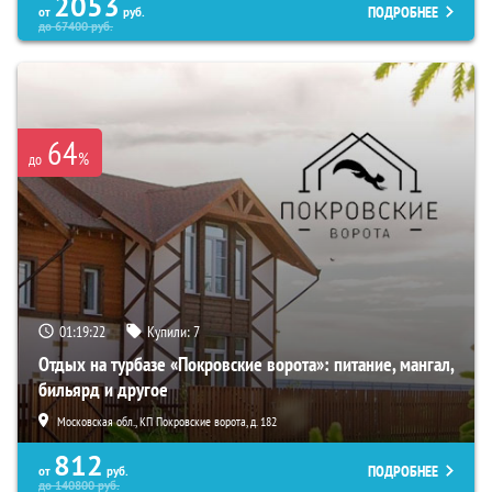
2053
ПОДРОБНЕЕ
от
руб.
до
67400
руб.
64
%
до
01:19:21
Купили:
7
Отдых на турбазе «Покровские ворота»: питание, мангал,
бильярд и другое
Московская обл., КП Покровские ворота, д. 182
812
ПОДРОБНЕЕ
от
руб.
до
140800
руб.