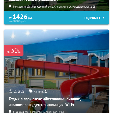
Московская обл., Мытищинский р-н, д. Степаньково, ул. Рождественская, д. 25
1426
ПОДРОБНЕЕ
от
руб.
до
60600
руб.
30
%
до
01:19:21
Купили:
23
Отдых в парк-отеле «Фестиваль»: питание,
аквакомплекс, детская анимация, Wi-Fi
Рязанская обл., Клепиковский район, пос. Чулис