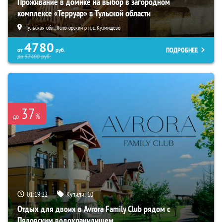
Проживание в домике на выбор в загородном
комплексе «Терруар» в Тульской области
Тульская обл., Ясногорский р-н, с. Кузмищево
4780
ПОДРОБНЕЕ
от
руб.
до
57400
руб.
37
%
до
01:19:21
Купили:
10
Отдых для двоих в Avrora Family Club рядом с
Пяловским водохранилищем