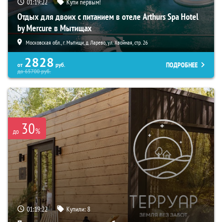
01:19:21
Купи первым!
Отдых для двоих с питанием в отеле Arthurs Spa Hotel
by Mercure в Мытищах
Московская обл., г. Мытищи, д. Ларево, ул. Хвойная, стр. 26
2828
ПОДРОБНЕЕ
от
руб.
до
65700
руб.
30
%
до
01:19:21
Купили:
8