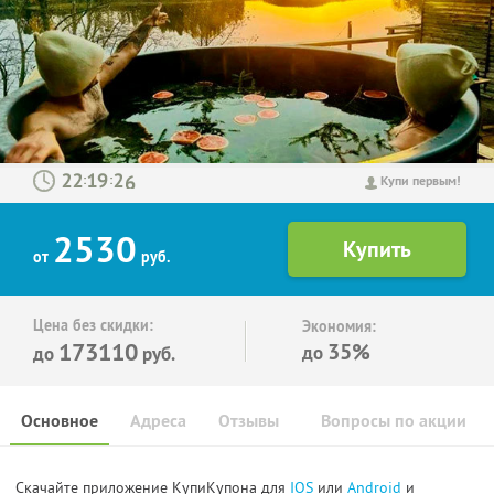
:
:
Купи первым!
2530
от
руб.
Цена без скидки:
Экономия:
173110
35%
до
до
руб.
Основное
Адреса
Отзывы
Вопросы по акции
Скачайте приложение КупиКупона для
IOS
или
Android
и