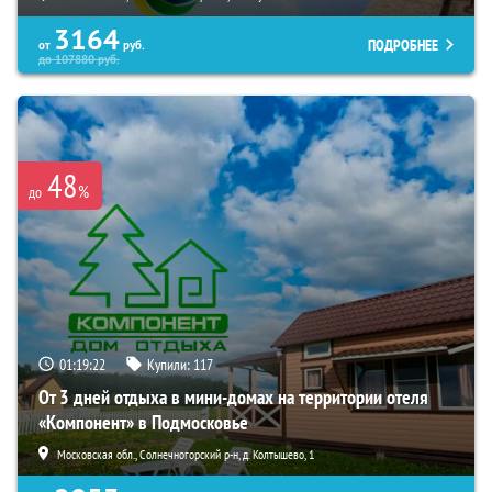
3164
ПОДРОБНЕЕ
от
руб.
до
107880
руб.
48
%
до
01:19:21
Купили:
117
От 3 дней отдыха в мини-домах на территории отеля
«Компонент» в Подмосковье
Московская обл., Солнечногорский р-н, д. Колтышево, 1