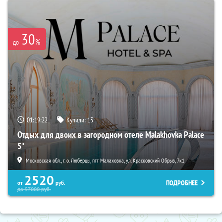
30
%
до
01:19:21
Купили:
13
Отдых для двоих в загородном отеле Malakhovka Palace
5*
Московская обл., г. о. Люберцы, пгт Малаховка, ул. Красковский Обрыв, 7к1
2520
ПОДРОБНЕЕ
от
руб.
до
57000
руб.