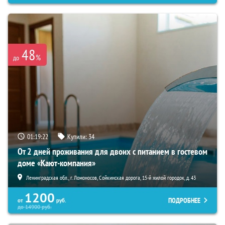
48
%
до
01:19:21
Купили:
34
От 2 дней проживания для двоих с питанием в гостевом
доме «Кают-компания»
Ленинградская обл., г. Ломоносов, Сойкинская дорога, 15-й жилой городок, д. 43
1200
ПОДРОБНЕЕ
от
руб.
до
14900
руб.