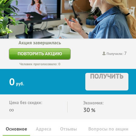
Акция завершилась
7
ПОВТОРИТЬ АКЦИЮ
Получили:
Человек проголосовало: 0
ПОЛУЧИТЬ
0
руб.
Цена без скидки:
Экономия:
∞
30
%
Основное
Адреса
Отзывы
Вопросы по акции