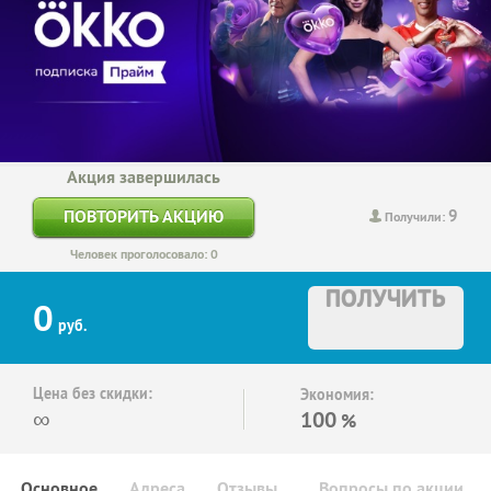
Акция завершилась
9
ПОВТОРИТЬ АКЦИЮ
Получили:
Человек проголосовало: 0
ПОЛУЧИТЬ
0
руб.
Цена без скидки:
Экономия:
∞
100
%
Основное
Адреса
Отзывы
Вопросы по акции