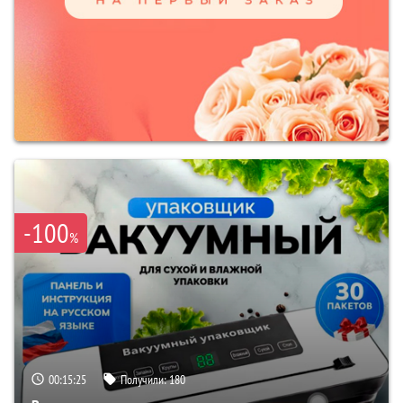
-100
%
00:15:24
Получили:
180