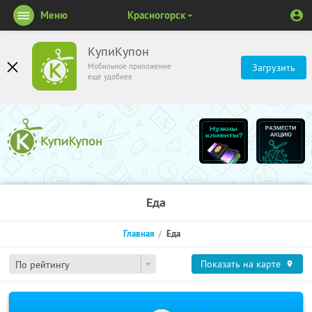
Меню
Красногорск
КупиКупон
Мобильное приложение
Загрузить
ещё удобнее
Еда
Главная
Еда
Показать на карте
По рейтингу