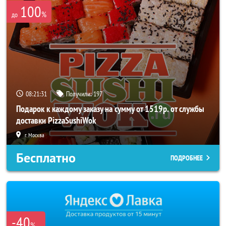
100
%
до
08:21:30
Получили:
197
Подарок к каждому заказу на сумму от 1519р. от службы
доставки PizzaSushiWok
г. Москва
Бесплатно
ПОДРОБНЕЕ
-40
%