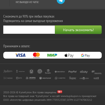
не выходя из чата:
Сэкономьте до 90% при любых покупках
Подпишитесь на самые выгодные предложения
Принимаем к оплате:
2010-2026 © КупиКупон. Все права защищены.
Все права на товарный знак "КупиКупон" и на сайт www.kupikupon.ru принадлежат
OOO «Агентство цифровых решений» ИНН 7705523387, ОГРН 1127747063212