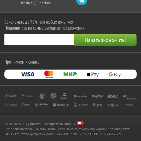
не выходя из чата:
Сэкономьте до 90% при любых покупках
Подпишитесь на самые выгодные предложения
Принимаем к оплате:
2010-2026 © КупиКупон. Все права защищены.
Все права на товарный знак "КупиКупон" и на сайт www.kupikupon.ru принадлежат
OOO «Агентство цифровых решений» ИНН 7705523387, ОГРН 1127747063212