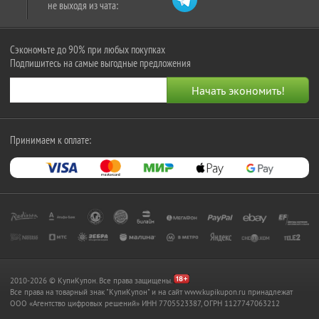
не выходя из чата:
Сэкономьте до 90% при любых покупках
Подпишитесь на самые выгодные предложения
Принимаем к оплате:
2010-2026 © КупиКупон. Все права защищены.
Все права на товарный знак "КупиКупон" и на сайт www.kupikupon.ru принадлежат
OOO «Агентство цифровых решений» ИНН 7705523387, ОГРН 1127747063212