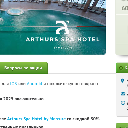
6
Вопросы по акции
К
а для
IOS
или
Android
и покажите купон с экрана
ря 2025 включительно
теле
Arthurs Spa Hotel by Mercure
со скидкой 30%
рственных праздников