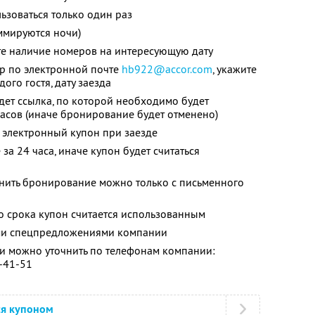
зоваться только один раз
ммируются ночи)
те наличие номеров на интересующую дату
ер по электронной почте
hb922@accor.com
, укажите
ого гостя, дату заезда
дет ссылка, по которой необходимо будет
часов (иначе бронирование будет отменено)
 электронный купон при заезде
за 24 часа, иначе купон будет считаться
енить бронирование можно только с письменного
о срока купон считается использованным
ими спецпредложениями компании
 можно уточнить по телефонам компании:
0-41-51
ся купоном