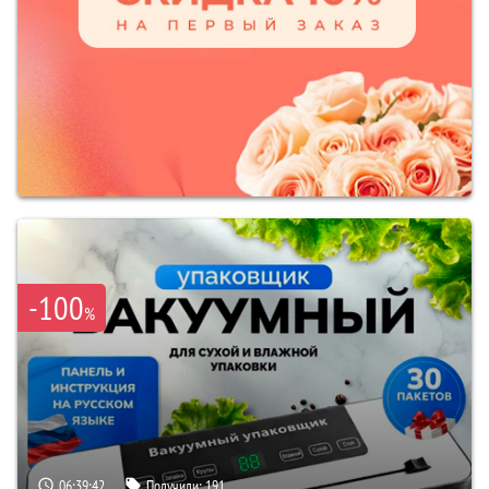
-100
%
06:39:41
Получили:
191