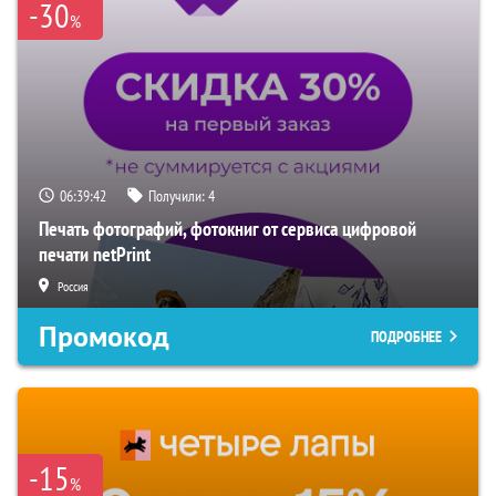
-30
%
06:39:41
Получили:
4
Печать фотографий, фотокниг от сервиса цифровой
печати netPrint
Россия
Промокод
ПОДРОБНЕЕ
-15
%