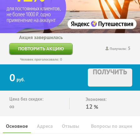
Акция завершилась
5
ПОВТОРИТЬ АКЦИЮ
Получили:
Человек проголосовало: 0
ПОЛУЧИТЬ
0
руб.
Цена без скидки:
Экономия:
∞
12
%
Основное
Адреса
Отзывы
Вопросы по акции