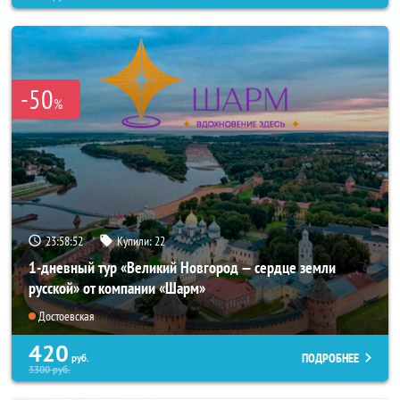
-50
%
23:58:50
Купили:
22
1-дневный тур «Великий Новгород — сердце земли
русской» от компании «Шарм»
Достоевская
420
ПОДРОБНЕЕ
руб.
3300
руб.