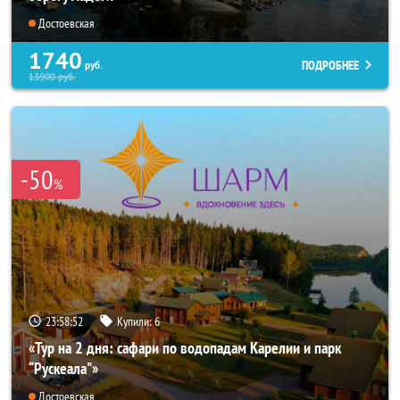
Достоевская
1740
ПОДРОБНЕЕ
руб.
13900
руб.
-50
%
23:58:50
Купили:
6
«Тур на 2 дня: сафари по водопадам Карелии и парк
“Рускеала"»
Достоевская