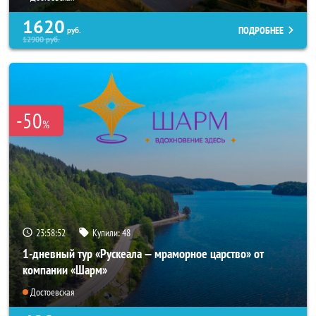
1620
ПОДРОБНЕЕ
руб.
12900
руб.
-50
%
23:58:50
Купили:
48
1-дневный тур «Рускеала — мраморное царство» от
компании «Шарм»
Достоевская