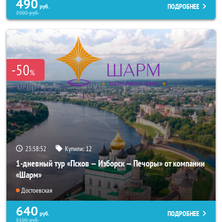
490
ПОДРОБНЕЕ
руб.
3900
руб.
-50
%
23:58:50
Купили:
12
1-дневный тур «Псков — Изборск — Печоры» от компании
«Шарм»
Достоевская
640
ПОДРОБНЕЕ
руб.
5100
руб.