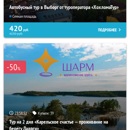
Автобусный тур в Выборг от туроператора «ХохломаТур»
Сенная площадь
420
ПОДРОБНЕЕ
руб.
4230
руб.
-50
%
23:58:50
Купили:
39
Тур на 2 дня «Карельское счастье — проживание на
берегу Ладоги»