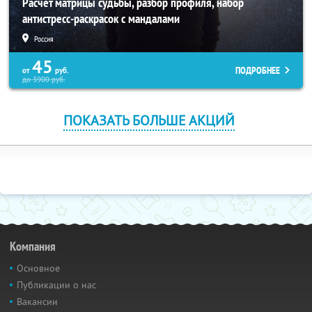
Расчет матрицы судьбы, разбор профиля, набор
антистресс-раскрасок с мандалами
Россия
45
ПОДРОБНЕЕ
от
руб.
до
3900
руб.
ПОКАЗАТЬ БОЛЬШЕ АКЦИЙ
Компания
Основное
Публикации о нас
Вакансии