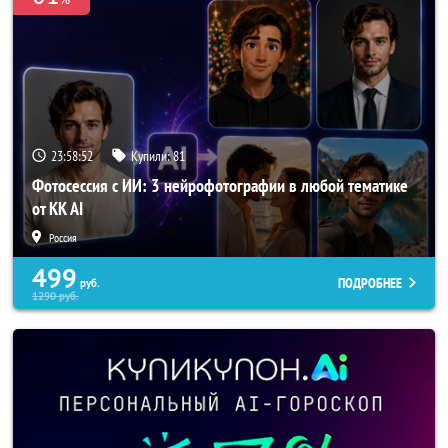
23:58:50
Купили:
81
Фотосессия с ИИ: 3 нейрофотографии в любой тематике
от KK AI
Россия
499
ПОДРОБНЕЕ
руб.
1290
руб.