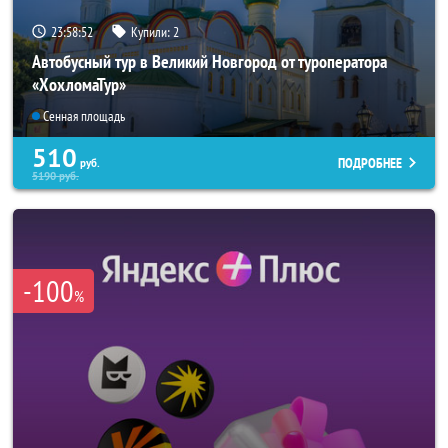
23:58:50
Купили:
2
Автобусный тур в Великий Новгород от туроператора
«ХохломаТур»
Сенная площадь
510
ПОДРОБНЕЕ
руб.
5190
руб.
-100
%