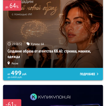
64
%
до
23:58:50
Купили:
64
Создание образа от агентства KK AI: стрижка, макияж,
одежда
Россия
499
ПОДРОБНЕЕ
от
руб.
до
6400
руб.
-61
%